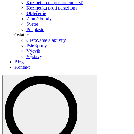
Kozmetika na poškodenú srsť
Kozmetika proti parazitom
Oblečenie
Zimné bundy
Svetre
Pršiplášte
Ostatné
Cestovanie a aktivity
Psie športy
Výcvik
Výstavy
Blog
Kontakt