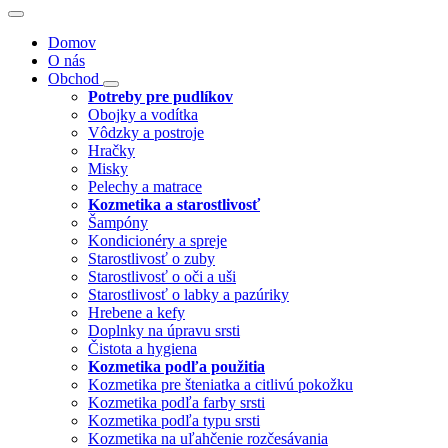
Domov
O nás
Obchod
Potreby pre pudlíkov
Obojky a vodítka
Vôdzky a postroje
Hračky
Misky
Pelechy a matrace
Kozmetika a starostlivosť
Šampóny
Kondicionéry a spreje
Starostlivosť o zuby
Starostlivosť o oči a uši
Starostlivosť o labky a pazúriky
Hrebene a kefy
Doplnky na úpravu srsti
Čistota a hygiena
Kozmetika podľa použitia
Kozmetika pre šteniatka a citlivú pokožku
Kozmetika podľa farby srsti
Kozmetika podľa typu srsti
Kozmetika na uľahčenie rozčesávania