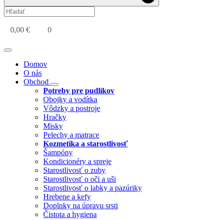
0,00
€
0
Domov
O nás
Obchod
Potreby pre pudlíkov
Obojky a vodítka
Vôdzky a postroje
Hračky
Misky
Pelechy a matrace
Kozmetika a starostlivosť
Šampóny
Kondicionéry a spreje
Starostlivosť o zuby
Starostlivosť o oči a uši
Starostlivosť o labky a pazúriky
Hrebene a kefy
Doplnky na úpravu srsti
Čistota a hygiena