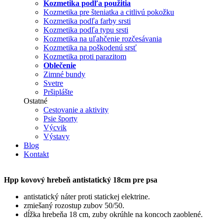
Kozmetika podľa použitia
Kozmetika pre šteniatka a citlivú pokožku
Kozmetika podľa farby srsti
Kozmetika podľa typu srsti
Kozmetika na uľahčenie rozčesávania
Kozmetika na poškodenú srsť
Kozmetika proti parazitom
Oblečenie
Zimné bundy
Svetre
Pršiplášte
Ostatné
Cestovanie a aktivity
Psie športy
Výcvik
Výstavy
Blog
Kontakt
Hpp kovový hrebeň antistatický 18cm pre psa
antistatický náter proti statickej elektrine.
zmiešaný rozostup zubov 50/50.
dĺžka hrebeňa 18 cm, zuby okrúhle na koncoch zaoblené.