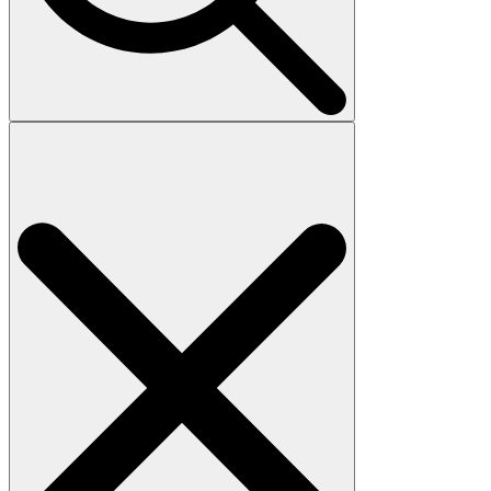
Search
for: