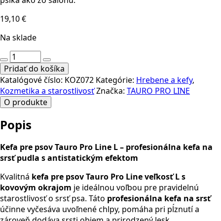
psíka ako zo salónu.
19,10
€
Na sklade
množstvo
Kefa
Pridať do košíka
pre
Katalógové číslo:
KOZ072
Kategórie:
Hrebene a kefy
,
psa
Kozmetika a starostlivosť
Značka:
TAURO PRO LINE
Tauro
O produkte
Pro
Line
Popis
L
antistatická
Kefa pre psov Tauro Pro Line L – profesionálna kefa na
srsť pudla s antistatickým efektom
Kvalitná
kefa pre psov Tauro Pro Line veľkosť L s
kovovým okrajom
je ideálnou voľbou pre pravidelnú
starostlivosť o srsť psa. Táto
profesionálna kefa na srsť
účinne vyčesáva uvoľnené chlpy, pomáha pri pĺznutí a
zároveň dodáva srsti objem a prirodzený lesk.