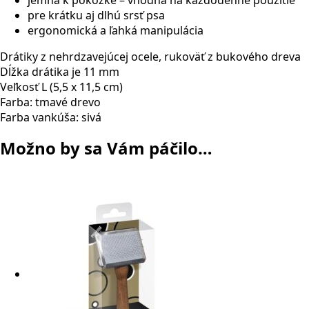
jemná k pokožke – vhodná na každodenné použitie
pre krátku aj dlhú srsť psa
ergonomická a ľahká manipulácia
Drátiky z nehrdzavejúcej ocele, rukoväť z bukového dreva
Dĺžka drátika je 11 mm
Veľkosť L (5,5 x 11,5 cm)
Farba: tmavé drevo
Farba vankúša: sivá
Možno by sa Vám páčilo…