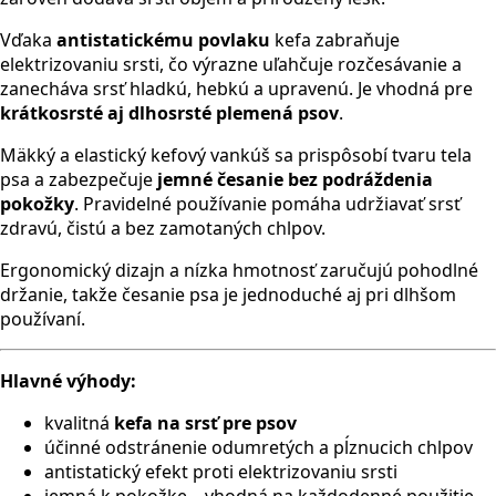
Vďaka
antistatickému povlaku
kefa zabraňuje
elektrizovaniu srsti, čo výrazne uľahčuje rozčesávanie a
zanecháva srsť hladkú, hebkú a upravenú. Je vhodná pre
krátkosrsté aj dlhosrsté plemená psov
.
Mäkký a elastický kefový vankúš sa prispôsobí tvaru tela
psa a zabezpečuje
jemné česanie bez podráždenia
pokožky
. Pravidelné používanie pomáha udržiavať srsť
zdravú, čistú a bez zamotaných chlpov.
Ergonomický dizajn a nízka hmotnosť zaručujú pohodlné
držanie, takže česanie psa je jednoduché aj pri dlhšom
používaní.
Hlavné výhody:
kvalitná
kefa na srsť pre psov
účinné odstránenie odumretých a pĺznucich chlpov
antistatický efekt proti elektrizovaniu srsti