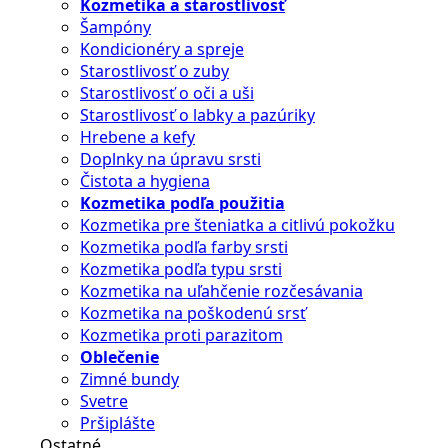
Kozmetika a starostlivosť
Šampóny
Kondicionéry a spreje
Starostlivosť o zuby
Starostlivosť o oči a uši
Starostlivosť o labky a pazúriky
Hrebene a kefy
Doplnky na úpravu srsti
Čistota a hygiena
Kozmetika podľa použitia
Kozmetika pre šteniatka a citlivú pokožku
Kozmetika podľa farby srsti
Kozmetika podľa typu srsti
Kozmetika na uľahčenie rozčesávania
Kozmetika na poškodenú srsť
Kozmetika proti parazitom
Oblečenie
Zimné bundy
Svetre
Pršiplášte
Ostatné