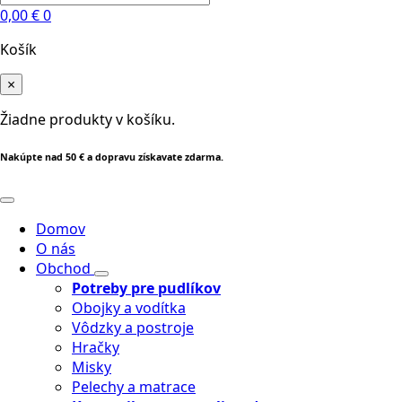
0,00
€
0
Košík
×
Žiadne produkty v košíku.
Nakúpte nad 50 € a dopravu získavate zdarma.
Domov
O nás
Obchod
Potreby pre pudlíkov
Obojky a vodítka
Vôdzky a postroje
Hračky
Misky
Pelechy a matrace