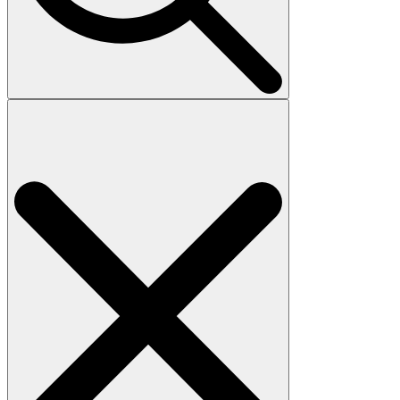
Search
for: