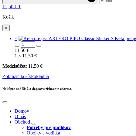
11,50
€
1
Košík
×
×
Kefa pre 
množstvo
Kefa
11,50
€
pre
1 ×
11,50
€
psa
ARTERO
Medzisúčet:
11,50
€
PIPO
Zobraziť košík
Classic
Pokladňa
Slicker
S
Nakúpte nad 50 € a dopravu získavate zdarma.
Domov
O nás
Obchod
Potreby pre pudlíkov
Obojky a vodítka