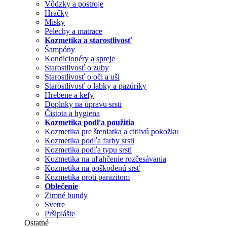
Vôdzky a postroje
Hračky
Misky
Pelechy a matrace
Kozmetika a starostlivosť
Šampóny
Kondicionéry a spreje
Starostlivosť o zuby
Starostlivosť o oči a uši
Starostlivosť o labky a pazúriky
Hrebene a kefy
Doplnky na úpravu srsti
Čistota a hygiena
Kozmetika podľa použitia
Kozmetika pre šteniatka a citlivú pokožku
Kozmetika podľa farby srsti
Kozmetika podľa typu srsti
Kozmetika na uľahčenie rozčesávania
Kozmetika na poškodenú srsť
Kozmetika proti parazitom
Oblečenie
Zimné bundy
Svetre
Pršiplášte
Ostatné