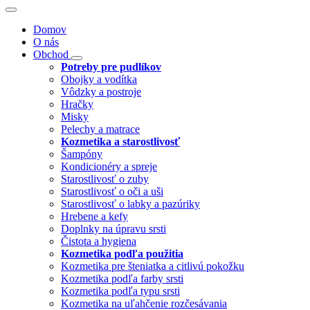
Domov
O nás
Obchod
Potreby pre pudlíkov
Obojky a vodítka
Vôdzky a postroje
Hračky
Misky
Pelechy a matrace
Kozmetika a starostlivosť
Šampóny
Kondicionéry a spreje
Starostlivosť o zuby
Starostlivosť o oči a uši
Starostlivosť o labky a pazúriky
Hrebene a kefy
Doplnky na úpravu srsti
Čistota a hygiena
Kozmetika podľa použitia
Kozmetika pre šteniatka a citlivú pokožku
Kozmetika podľa farby srsti
Kozmetika podľa typu srsti
Kozmetika na uľahčenie rozčesávania