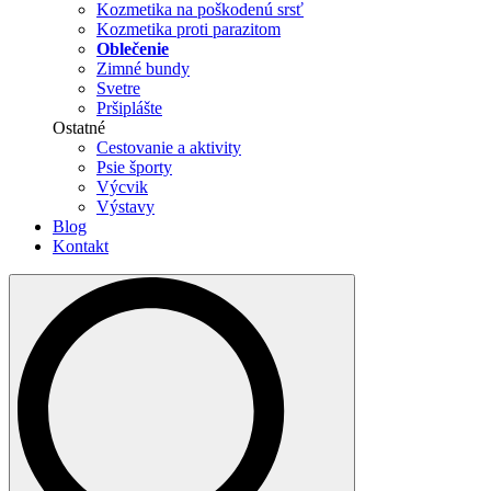
Kozmetika na poškodenú srsť
Kozmetika proti parazitom
Oblečenie
Zimné bundy
Svetre
Pršiplášte
Ostatné
Cestovanie a aktivity
Psie športy
Výcvik
Výstavy
Blog
Kontakt