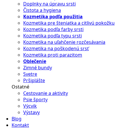
Doplnky na úpravu srsti
Čistota a hygiena
Kozmetika podľa použitia
Kozmetika pre šteniatka a citlivú pokožku
Kozmetika podľa farby srsti
Kozmetika podľa typu srsti
Kozmetika na uľahčenie rozčesávania
Kozmetika na poškodenú srsť
Kozmetika proti parazitom
Oblečenie
Zimné bundy
Svetre
Pršiplášte
Ostatné
Cestovanie a aktivity
Psie športy
Výcvik
Výstavy
Blog
Kontakt