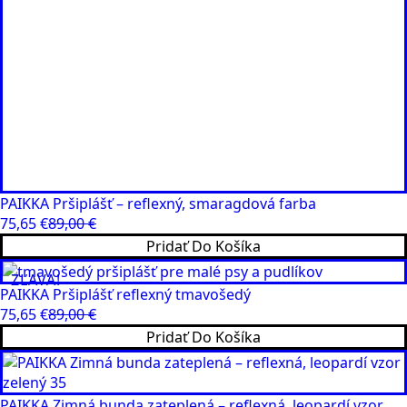
PAIKKA Pršiplášť – reflexný, smaragdová farba
75,65
€
89,00
€
Pôvodná
Aktuálna
Pridať Do Košíka
cena
cena
bola:
je:
ZĽAVA!
89,00 €.
75,65 €.
PAIKKA Pršiplášť reflexný tmavošedý
75,65
€
89,00
€
Pôvodná
Aktuálna
Pridať Do Košíka
cena
cena
bola:
je:
89,00 €.
75,65 €.
PAIKKA Zimná bunda zateplená – reflexná, leopardí vzor