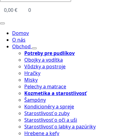
0,00
€
0
Domov
O nás
Obchod
Potreby pre pudlíkov
Obojky a vodítka
Vôdzky a postroje
Hračky
Misky
Pelechy a matrace
Kozmetika a starostlivosť
Šampóny
Kondicionéry a spreje
Starostlivosť o zuby
Starostlivosť o oči a uši
Starostlivosť o labky a pazúriky
Hrebene a kefy