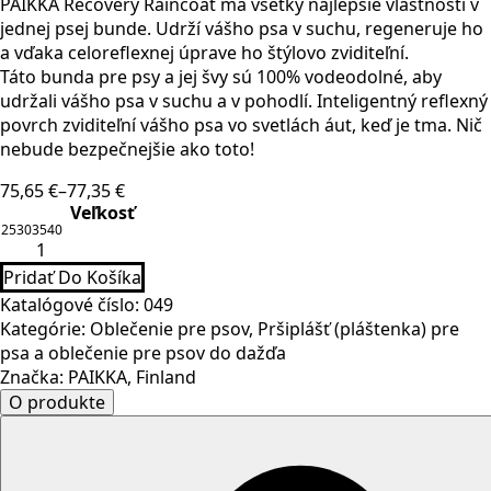
PAIKKA Recovery Raincoat má všetky najlepšie vlastnosti v
jednej psej bunde. Udrží vášho psa v suchu, regeneruje ho
a vďaka celoreflexnej úprave ho štýlovo zviditeľní.
Táto bunda pre psy a jej švy sú 100% vodeodolné, aby
udržali vášho psa v suchu a v pohodlí. Inteligentný reflexný
povrch zviditeľní vášho psa vo svetlách áut, keď je tma. Nič
nebude bezpečnejšie ako toto!
75,65
€
–
77,35
€
Price
Veľkosť
range:
25
30
35
40
množstvo
75,65 €
PAIKKA
through
Pridať Do Košíka
Regeneračný
77,35 €
reflexný
Katalógové číslo:
049
pršiplášť
Kategórie:
Oblečenie pre psov
,
Pršiplášť (pláštenka) pre
pre
psov
psa a oblečenie pre psov do dažďa
Orange
Značka:
PAIKKA, Finland
O produkte