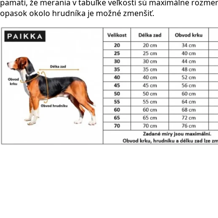
pamäti, že merania v tabuľke veľkostí sú maximálne rozmer
opasok okolo hrudníka je možné zmenšiť.