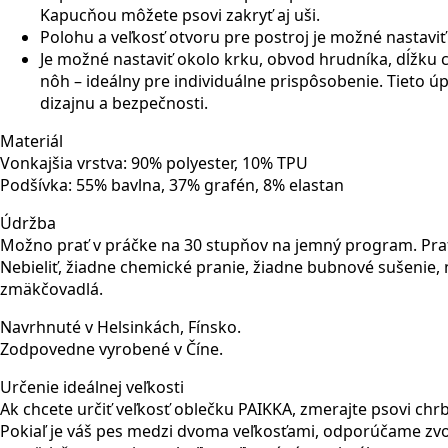
Kapucňou môžete psovi zakryť aj uši.
Polohu a veľkosť otvoru pre postroj je možné nastavi
Je možné nastaviť okolo krku, obvod hrudníka, dĺžku
nôh – ideálny pre individuálne prispôsobenie. Tieto ú
dizajnu a bezpečnosti.
Materiál
Vonkajšia vrstva: 90% polyester, 10% TPU
Podšívka: 55% bavlna, 37% grafén, 8% elastan
Údržba
Možno prať v práčke na 30 stupňov na jemný program. Pra
Nebieliť, žiadne chemické pranie, žiadne bubnové sušenie, 
zmäkčovadlá.
Navrhnuté v Helsinkách, Fínsko.
Zodpovedne vyrobené v Číne.
Určenie ideálnej veľkosti
Ak chcete určiť veľkosť oblečku PAIKKA, zmerajte psovi chr
Pokiaľ je váš pes medzi dvoma veľkosťami, odporúčame zvol