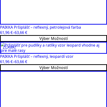
PAIKKA Pršiplášť – reflexný, petrolejová farba
61,96
€
–
63,66
€
Price
Tento
Výber Možností
range:
produkt
61,96 €
ZĽAVA!
má
through
viacero
63,66 €
PAIKKA Pršiplášť – reflexný, leopardí vzor
variantov.
61,96
€
–
63,66
€
Možnosti
Price
Tento
Výber Možností
si
range:
produkt
môžete
61,96 €
má
vybrať
through
viacero
na
63,66 €
variantov.
stránke
Možnosti
produktu.
si
môžete