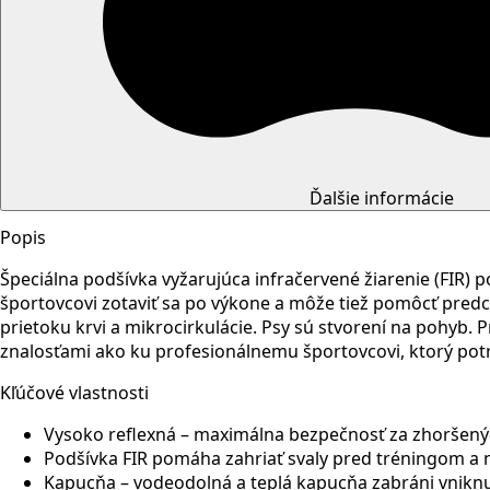
Ďalšie informácie
Popis
Špeciálna podšívka vyžarujúca infračervené žiarenie (FIR
športovcovi zotaviť sa po výkone a môže tiež pomôcť pre
prietoku krvi a mikrocirkulácie. Psy sú stvorení na pohyb. 
znalosťami ako ku profesionálnemu športovcovi, ktorý potr
Kľúčové vlastnosti
Vysoko reflexná – maximálna bezpečnosť za zhoršen
Podšívka FIR pomáha zahriať svaly pred tréningom a 
Kapucňa – vodeodolná a teplá kapucňa zabráni vniknu