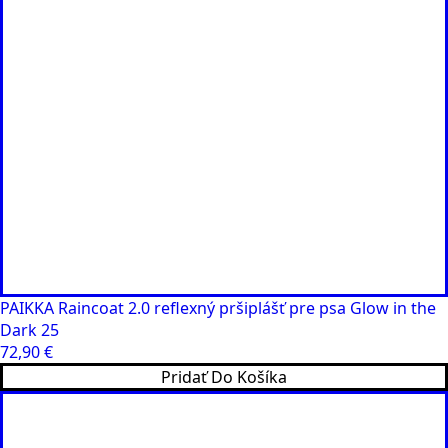
vybrať
na
stránke
produktu.
PAIKKA Raincoat 2.0 reflexný pršiplášť pre psa Glow in the
Dark 25
72,90
€
Pridať Do Košíka