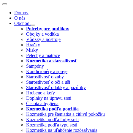
Domov
O nás
Obchod
Potreby pre pudlíkov
Obojky a vodítka
Vôdzky a postroje
Hračky
Misky
Pelechy a matrace
Kozmetika a starostlivosť
Šampóny
Kondicionéry a spreje
Starostlivosť o zuby
Starostlivosť o oči a uši
Starostlivosť o labky a pazúriky
Hrebene a kefy
Doplnky na úpravu srsti
Čistota a hygiena
Kozmetika podľa použitia
Kozmetika pre šteniatka a citlivú pokožku
Kozmetika podľa farby srsti
Kozmetika podľa typu srsti
Kozmetika na uľahčenie rozčesávania