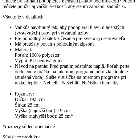
Chcete pri strihaní podopierať menších psíkov pod bruškom? Potom
môžete použiť aj väčšiu veľkosť, aby ste im zabránili sadnúť si.
Všetko je v detailoch
Vankúš navrhnutý tak, aby podopieral hlavu dlhosrstých
(výstavných) psov pri vytváraní uzlov
Pre pohodlný zážitok z česania pre zviera aj ošetrovateľa
Má prateľný poťah s pohodlným zipsom
Materiál:
Poťah: 100% polyester
Výplň: PU penová guma
Návod na pranie: Pred praním odstráňte náplň. Poťah perte
oddelene v práčke na miernom programe pri nízkej teplote
(studená voda). Sušte v sušičke na miernom programe pri
nízkej teplote. Nebieliť. Nežehliť. Nečistite chemicky.
Rozmery:
Dĺžka: 19,5 cm
Šírka: 25 cm
Výška (najnižší bod): 19 cm
Výška (najvyšší bod): 25 cm*
*rozmery sú len orientačné
Súvisiace produkty