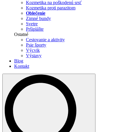
Kozmetika na poškodenú srsť
Kozmetika proti parazitom
Oblečenie
Zimné bundy
Svetre
Pršiplášte
Ostatné
Cestovanie a aktivity
Psie športy
Výcvik
Výstavy
Blog
Kontakt