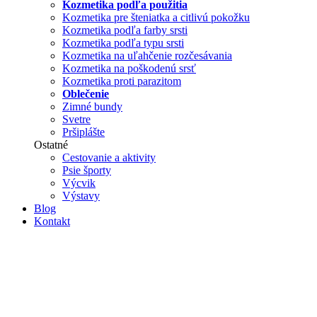
Kozmetika podľa použitia
Kozmetika pre šteniatka a citlivú pokožku
Kozmetika podľa farby srsti
Kozmetika podľa typu srsti
Kozmetika na uľahčenie rozčesávania
Kozmetika na poškodenú srsť
Kozmetika proti parazitom
Oblečenie
Zimné bundy
Svetre
Pršiplášte
Ostatné
Cestovanie a aktivity
Psie športy
Výcvik
Výstavy
Blog
Kontakt