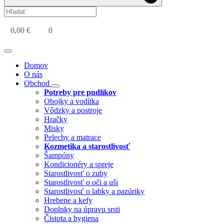
0,00
€
0
Domov
O nás
Obchod
Potreby pre pudlíkov
Obojky a vodítka
Vôdzky a postroje
Hračky
Misky
Pelechy a matrace
Kozmetika a starostlivosť
Šampóny
Kondicionéry a spreje
Starostlivosť o zuby
Starostlivosť o oči a uši
Starostlivosť o labky a pazúriky
Hrebene a kefy
Doplnky na úpravu srsti
Čistota a hygiena