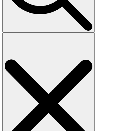
Search
for: