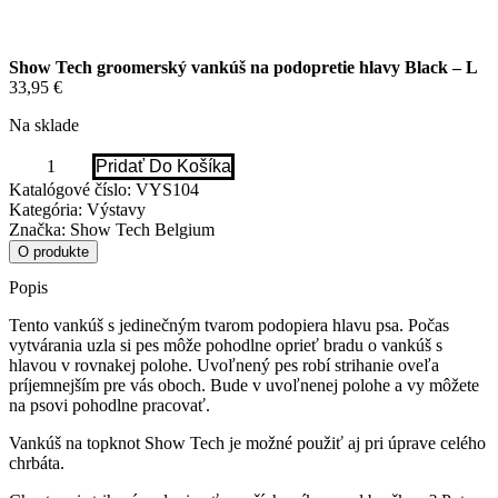
Show Tech groomerský vankúš na podopretie hlavy Black – L
33,95
€
Na sklade
množstvo
Pridať Do Košíka
Show
Katalógové číslo:
VYS104
Tech
Kategória:
Výstavy
groomerský
Značka:
Show Tech Belgium
vankúš
na
O produkte
podopretie
hlavy
Popis
Black
-
Tento vankúš s jedinečným tvarom podopiera hlavu psa. Počas
L
vytvárania uzla si pes môže pohodlne oprieť bradu o vankúš s
hlavou v rovnakej polohe. Uvoľnený pes robí strihanie oveľa
príjemnejším pre vás oboch. Bude v uvoľnenej polohe a vy môžete
na psovi pohodlne pracovať.
Vankúš na topknot Show Tech je možné použiť aj pri úprave celého
chrbáta.