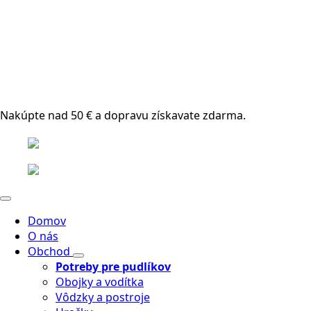
Nakúpte nad 50 € a dopravu získavate zdarma.
Domov
O nás
Obchod
Potreby pre pudlíkov
Obojky a vodítka
Vôdzky a postroje