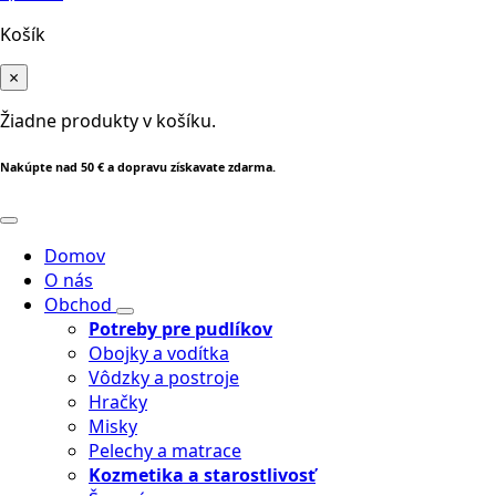
Košík
×
Žiadne produkty v košíku.
Nakúpte nad 50 € a dopravu získavate zdarma.
Domov
O nás
Obchod
Potreby pre pudlíkov
Obojky a vodítka
Vôdzky a postroje
Hračky
Misky
Pelechy a matrace
Kozmetika a starostlivosť