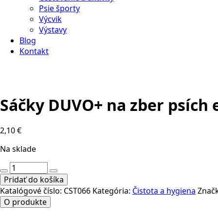
Psie športy
Výcvik
Výstavy
Blog
Kontakt
Sáčky DUVO+ na zber psích
2,10
€
Na sklade
množstvo
Sáčky
Pridať do košíka
DUVO+
Katalógové číslo:
CST066
Kategória:
Čistota a hygiena
Znač
na
O produkte
zber