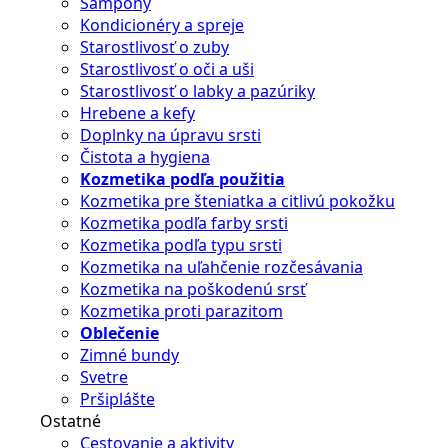
Šampóny
Kondicionéry a spreje
Starostlivosť o zuby
Starostlivosť o oči a uši
Starostlivosť o labky a pazúriky
Hrebene a kefy
Doplnky na úpravu srsti
Čistota a hygiena
Kozmetika podľa použitia
Kozmetika pre šteniatka a citlivú pokožku
Kozmetika podľa farby srsti
Kozmetika podľa typu srsti
Kozmetika na uľahčenie rozčesávania
Kozmetika na poškodenú srsť
Kozmetika proti parazitom
Oblečenie
Zimné bundy
Svetre
Pršiplášte
Ostatné
Cestovanie a aktivity