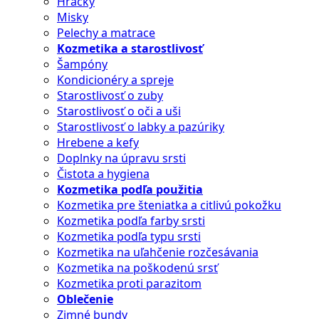
Hračky
Misky
Pelechy a matrace
Kozmetika a starostlivosť
Šampóny
Kondicionéry a spreje
Starostlivosť o zuby
Starostlivosť o oči a uši
Starostlivosť o labky a pazúriky
Hrebene a kefy
Doplnky na úpravu srsti
Čistota a hygiena
Kozmetika podľa použitia
Kozmetika pre šteniatka a citlivú pokožku
Kozmetika podľa farby srsti
Kozmetika podľa typu srsti
Kozmetika na uľahčenie rozčesávania
Kozmetika na poškodenú srsť
Kozmetika proti parazitom
Oblečenie
Zimné bundy